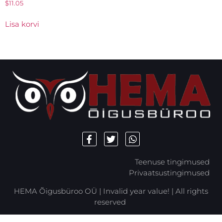
$
11.05
Lisa korvi
Teenuse tingimused
Privaatsustingimused
HEMA Õigusbüroo OÜ |
Invalid year value!
| All rights
reserved