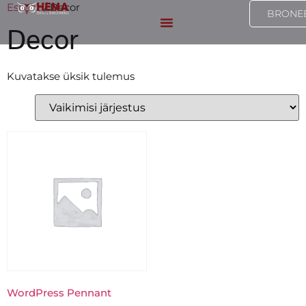
Esileht
/ Decor
BRONEE
Decor
Kuvatakse üksik tulemus
WordPress Pennant